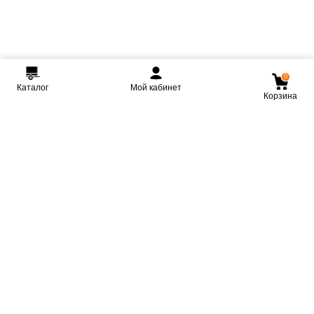
0
Каталог
Мой кабинет
Корзина
Мы ВКонтакте
Мы на Youtube
Мы в Telegram
КРМЗ
Крепкие прицепы