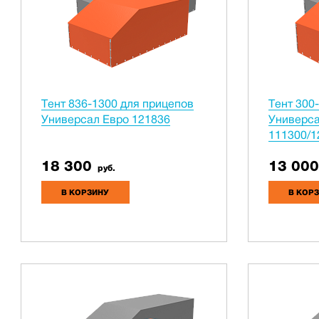
Тент 836-1300 для прицепов
Тент 300
Универсал Евро 121836
Универса
111300/1
18 300
13 000
руб.
В КОРЗИНУ
В КОР