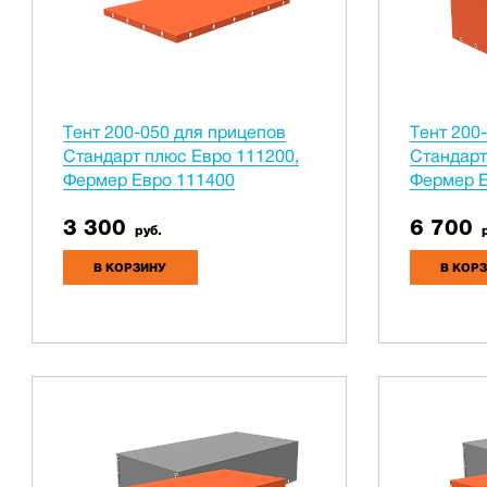
Тент 200-050 для прицепов
Тент 200
Стандарт плюс Евро 111200,
Стандарт
Фермер Евро 111400
Фермер Е
3 300
6 700
руб.
р
В КОРЗИНУ
В КОР