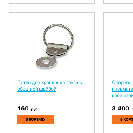
Петля для крепления груза с
Опорное 
обратной шайбой
пневмати
кронште
150
3 400
руб.
р
В КОРЗИНУ
В КОР