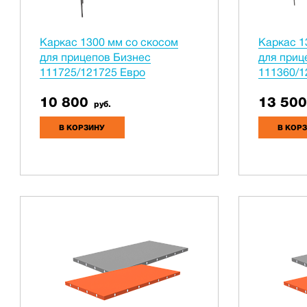
Каркас 1300 мм со скосом
Каркас 1
для прицепов Бизнес
для приц
111725/121725 Евро
111360/1
10 800
13 500
руб.
В КОРЗИНУ
В КОР