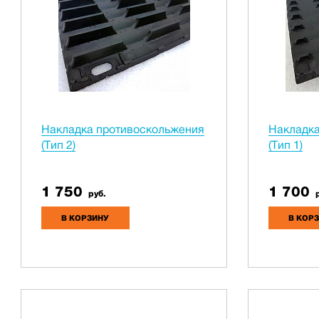
Накладка противоскольжения
Накладка
(Тип 2)
(Тип 1)
1 750
1 700
руб.
р
В КОРЗИНУ
В КОР