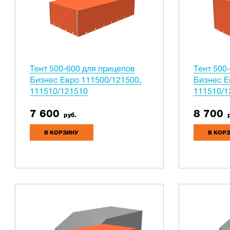
Тент 500-600 для прицепов
Тент 500
Бизнес Евро 111500/121500,
Бизнес Е
111510/121510
111510/1
7 600
8 700
руб.
р
В КОРЗИНУ
В КОР