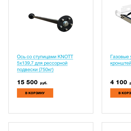
Ось со ступицами KNOTT
Газовые 
5х139,7 для рессорной
кронштейн
подвески (750кг)
15 500
4 100
руб.
р
В КОРЗИНУ
В КОР