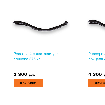
Рессора 4-х листовая для
Рессора 
прицепа 375 кг.
прицепа 4
3 300
4 300
руб.
р
В КОРЗИНУ
В КОР