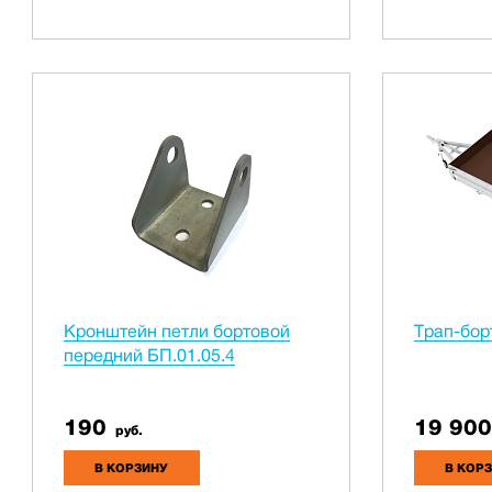
Кронштейн петли бортовой
Трап-бор
передний БП.01.05.4
190
19 900
руб.
В КОРЗИНУ
В КОР