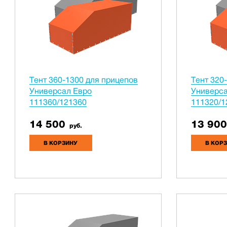
Тент 360-1300 для прицепов
Тент 320
Универсал Евро
Универса
111360/121360
111320/1
14 500
13 900
руб.
В КОРЗИНУ
В КОР