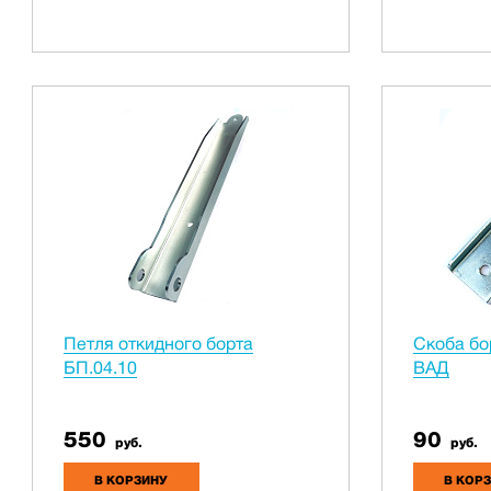
Петля откидного борта
Скоба бо
БП.04.10
ВАД
550
90
руб.
руб.
В КОРЗИНУ
В КОР