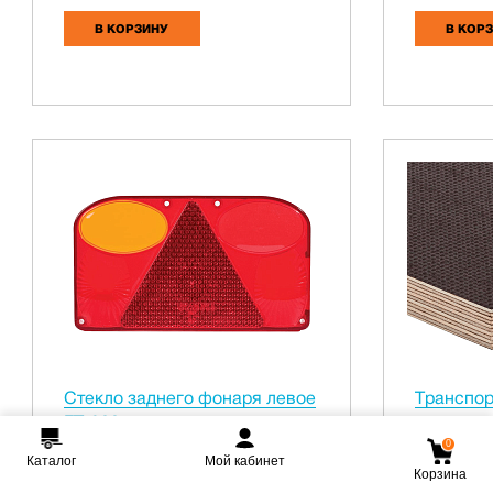
В КОРЗИНУ
В КОР
Стекло заднего фонаря левое
Транспор
FT-088
ламиниро
3000*150
0
Каталог
Мой кабинет
Корзина