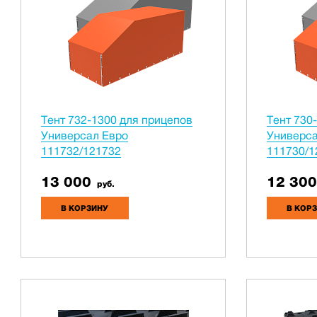
Тент 732-1300 для прицепов
Тент 730
Универсал Евро
Универса
111732/121732
111730/1
13 000
12 300
руб.
В КОРЗИНУ
В КОР