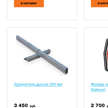
В КОРЗИНУ
В КОР
Удлинитель дышла 500 мм
Фонарь з
байонет
3 450
2 700
руб.
р