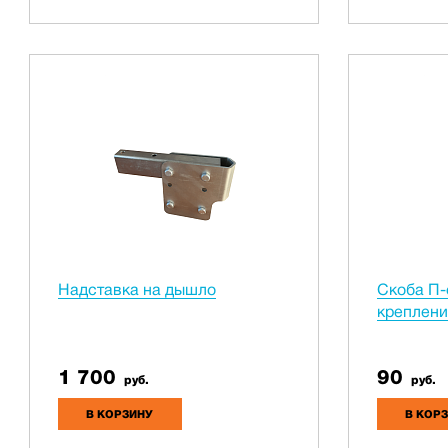
Надставка на дышло
Скоба П-
креплени
1 700
90
руб.
руб.
В КОРЗИНУ
В КОР