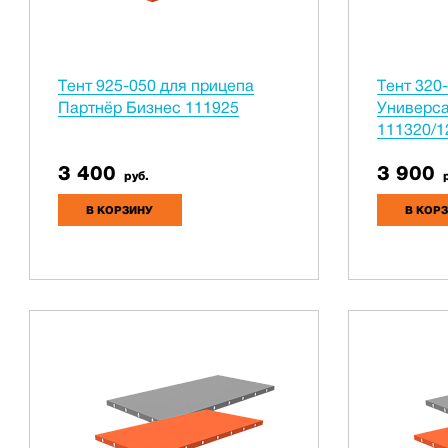
Тент 925-050 для прицепа
Тент 320
Партнёр Бизнес 111925
Универса
111320/1
3 400
3 900
руб.
р
В КОРЗИНУ
В КОР