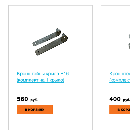
Кронштейны крыла R16
Кронште
(комплект на 1 крыло)
(комплект
560
400
руб.
руб
В КОРЗИНУ
В КОР