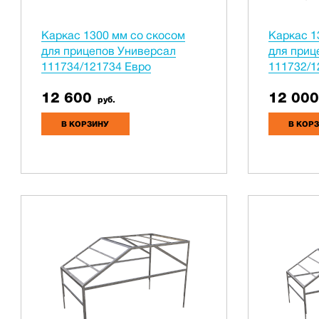
Каркас 1300 мм со скосом
Каркас 1
для прицепов Универсал
для приц
111734/121734 Евро
111732/1
12 600
12 000
руб.
В КОРЗИНУ
В КОР