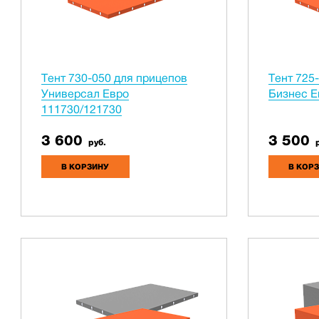
Тент 730-050 для прицепов
Тент 725
Универсал Евро
Бизнес Е
111730/121730
3 600
3 500
руб.
р
В КОРЗИНУ
В КОР