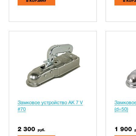
В КОРЗИНУ
В КОР
Замковое устройство АК 7 V
Замковое
#70
(d=50)
2 300
1 900
руб.
р