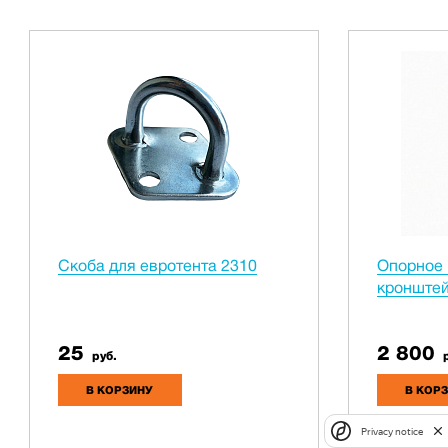
Скоба для евротента 2310
Опорное 
кронште
25
2 800
руб.
р
В КОРЗИНУ
В КОР
Privacy notice