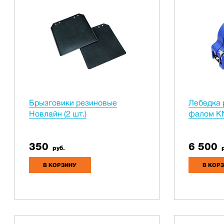
Брызговики резиновые
Лебедка 
Новлайн (2 шт.)
фалом K
350
6 500
руб.
р
В КОРЗИНУ
В КОР