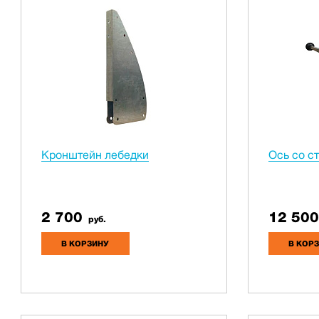
Кронштейн лебедки
Ось со с
2 700
12 500
руб.
В КОРЗИНУ
В КОР