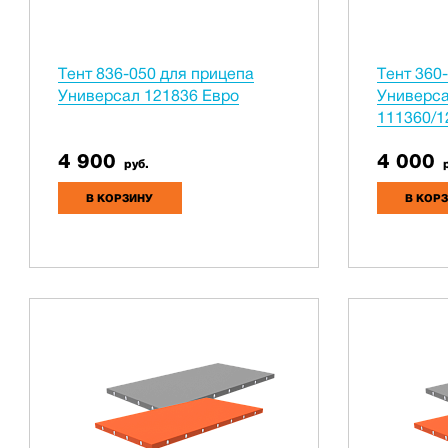
Тент 836-050 для прицепа
Тент 360
Универсал 121836 Евро
Универса
111360/1
4 900
4 000
руб.
р
В КОРЗИНУ
В КОР