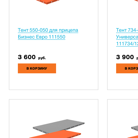
Тент 550-050 для прицепа
Тент 734
Бизнес Евро 111550
Универса
111734/1
3 600
3 900
руб.
р
В КОРЗИНУ
В КОР