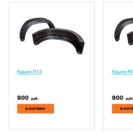
Крыло R13
Крыло R
800
900
руб.
руб
В КОРЗИНУ
В КОР