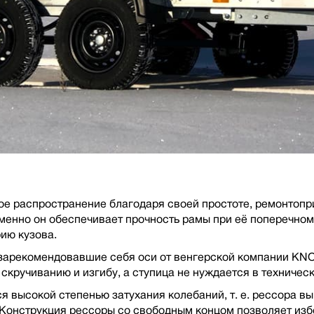
е распространение благодаря своей простоте, ремонтопри
именно он обеспечивает прочность рамы при её поперечном
ию кузова.
арекомендовавшие себя оси от венгерской компании KNOTT
скручиванию и изгибу, а ступица не нуждается в техничес
 высокой степенью затухания колебаний, т. е. рессора в
 Конструкция рессоры со свободным концом позволяет из