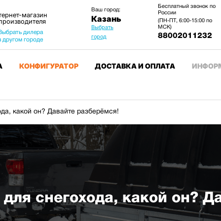
Бесплатный звонок по
Ваш город:
России
тернет-магазин
Казань
 производителя
(ПН-ПТ, 6:00-15:00 по
МСК)
Выбрать
Выбрать дилера
88002011232
город
в другом городе
А
КОНФИГУРАТОР
ДОСТАВКА И ОПЛАТА
ИНФОР
да, какой он? Давайте разберёмся!
для снегохода, какой он? Д