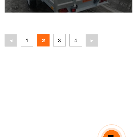
◄
1
2
3
4
►