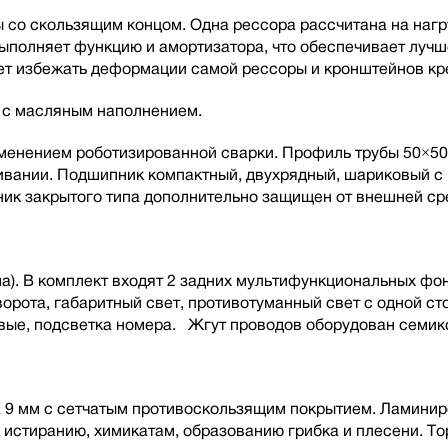
со скользящим концом. Одна рессора рассчитана на нагру
 выполняет функцию и амортизатора, что обеспечивает луч
т избежать деформации самой рессоры и кронштейнов кре
а с масляным наполнением.
рименением роботизированной сварки. Профиль трубы 50×50
живании. Подшипник компактный, двухрядный, шариковый 
ик закрытого типа дополнительно защищен от внешней ср
а). В комплект входят 2 задних мультифункциональных фо
орота, габаритный свет, противотуманный свет с одной ст
вые, подсветка номера. Жгут проводов оборудован семик
 9 мм с сетчатым противоскользящим покрытием. Ламинир
к истиранию, химикатам, образованию грибка и плесени. 