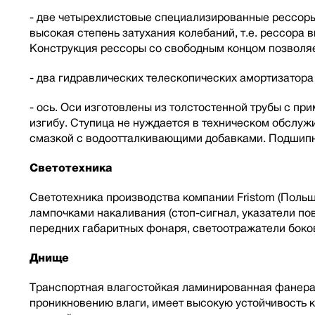
- две четырехлистовые специализированные рессоры 
высокая степень затухания колебаний, т.е. рессора
Конструкция рессоры со свободным концом позволяе
- два гидравлических телескопических амортизатор
- ось. Оси изготовлены из толстостенной трубы с п
изгибу. Ступица не нуждается в техническом обслу
смазкой с водоотталкивающими добавками. Подшипн
Светотехника
Светотехника производства компании Fristom (Польш
лампочками накаливания (стоп-сигнал, указатели пов
передних габаритных фонаря, светоотражатели боко
Днище
Транспортная влагостойкая ламинированная фанера
проникновению влаги, имеет высокую устойчивость 