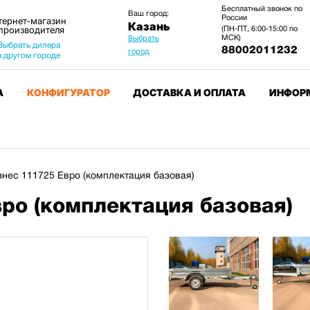
Бесплатный звонок по
Ваш город:
России
тернет-магазин
Казань
 производителя
(ПН-ПТ, 6:00-15:00 по
МСК)
Выбрать
Выбрать дилера
88002011232
город
в другом городе
А
КОНФИГУРАТОР
ДОСТАВКА И ОПЛАТА
ИНФОР
нес 111725 Евро (комплектация базовая)
ро (комплектация базовая)