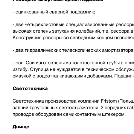
- оцинкованный сварной подрамник;
- две четырехлистовые специализированные рессоры 
высокая степень затухания колебаний, т.е. рессора
Конструкция рессоры со свободным концом позволяе
- два гидравлических телескопических амортизатор
- ось. Оси изготовлены из толстостенной трубы с п
изгибу. Ступица не нуждается в техническом обслу
смазкой с водоотталкивающими добавками. Подшипн
Светотехника
Светотехника производства компании Fristom (Польша
задний треугольных светоотражателя; 2 передних г
проводов оборудован семиконтактным штекером.
Днище