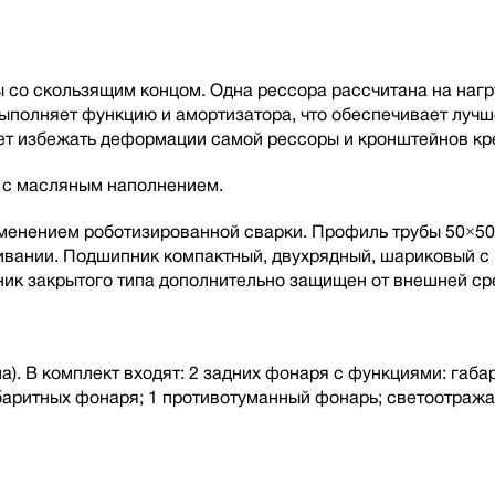
со скользящим концом. Одна рессора рассчитана на нагру
 выполняет функцию и амортизатора, что обеспечивает луч
т избежать деформации самой рессоры и кронштейнов кре
а с масляным наполнением.
рименением роботизированной сварки. Профиль трубы 50×50
живании. Подшипник компактный, двухрядный, шариковый 
ик закрытого типа дополнительно защищен от внешней ср
). В комплект входят: 2 задних фонаря с функциями: габар
абаритных фонаря; 1 противотуманный фонарь; светоотраж