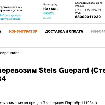
Бесплатный звонок по
Ваш город:
России
тернет-магазин
Казань
 производителя
(ПН-ПТ, 6:00-15:00 по
МСК)
Выбрать
Выбрать дилера
88002011232
город
в другом городе
А
КОНФИГУРАТОР
ДОСТАВКА И ОПЛАТА
ИНФОР
квадроциклов
еревозим Stels Guepard (Сте
34
ть внимание на прицеп Экспедиция Партнёр 111934 с